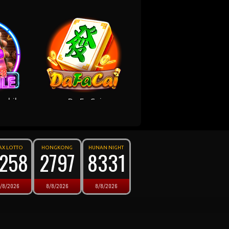
mobile
Da Fa Cai
AX LOTTO
HONGKONG
HUNAN NIGHT
258
2797
8331
/8/2026
8/8/2026
8/8/2026
Bag
Crazy Crazy