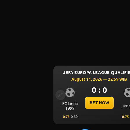
Watah Master Turbo
SPAIN LA LIGA
August 16, 2026 — 00:30 WIB
0 : 0
Previous
BET NOW
Alaves
Get
Crazy Crazy 3
Wat
0.00
0.62
0.00
-