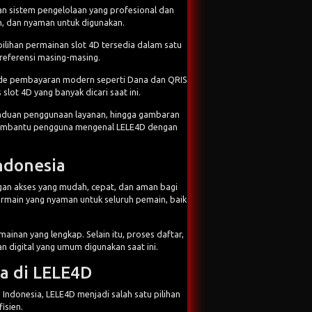
n sistem pengelolaan yang profesional dan
, dan nyaman untuk digunakan.
ilihan permainan slot 4D tersedia dalam satu
referensi masing-masing.
tode pembayaran modern seperti Dana dan QRIS
slot 4D yang banyak dicari saat ini.
ver M
888 Cai Shen
panduan penggunaan layanan, hingga gambaran
t membantu pengguna mengenal LELE4D dengan
ndonesia
ngan akses yang mudah, cepat, dan aman bagi
rmain yang nyaman untuk seluruh pemain, baik
ainan yang lengkap. Selain itu, proses daftar,
 digital yang umum digunakan saat ini.
cs
Dragon Koi
a di LELE4D
Indonesia, LELE4D menjadi salah satu pilihan
isien.