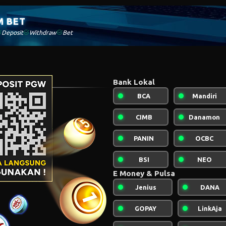
M BET
Deposit
Withdraw
Bet
ong Rich Ways
Sung Wukong
Wild Disco N
Bank Lokal
BCA
Mandiri
CIMB
Danamon
PANIN
OCBC
BSI
NEO
E Money & Pulsa
Mafia
Hero of the 3
The Chicken 
Jenius
DANA
Kingdoms - Cao Cao
GOPAY
LinkAja