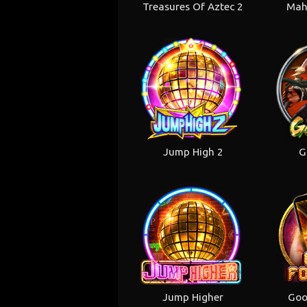
Treasures Of Aztec 2
Mah
Jump High 2
G
Jump Higher
Goo