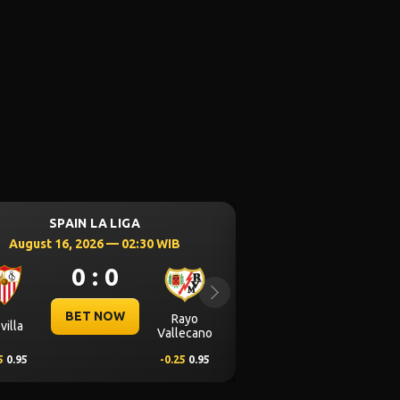
y 2
Super Power Bank
A CHAMPIONS LEAGUE QUALIFIERS
August 11, 2026 — 22:00 WIB
0 : 0
Next
BET NOW
t Almaty
Levski Sofia
(n)
gy
Mahjong Wilds 2
0
0.76
0.00
-0.94