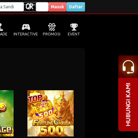
s Slot Gacor Dan Agen Betting Terpercaya Saat Ini
Masuk
Daftar
ADE
INTERACTIVE
PROMOSI
EVENT