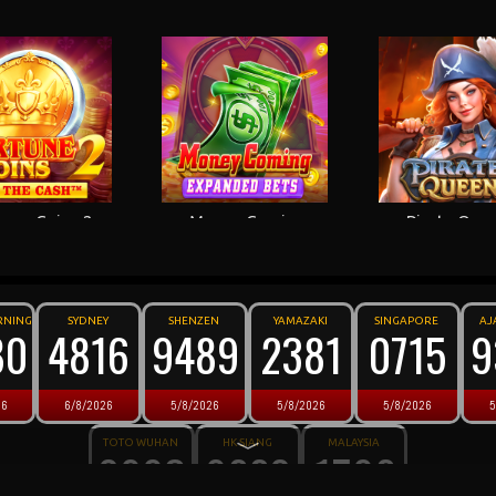
tune Coins 2
Money Coming
Pirate Que
Expand Bets
RNING
SYDNEY
SHENZEN
YAMAZAKI
SINGAPORE
AJ
80
4816
9489
2381
0715
9
26
6/8/2026
5/8/2026
5/8/2026
5/8/2026
5
TOTO WUHAN
HK SIANG
MALAYSIA
0993
9220
1592
rge Buffalo
Mega Ace
Fortune Gems 