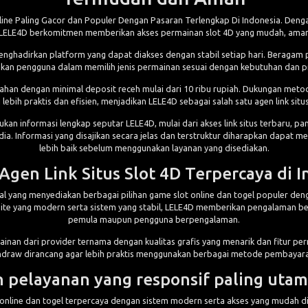
ne Paling Gacor dan Populer Dengan Pasaran Terlengkap Di Indonesia. Denga
i, LELE4D berkomitmen memberikan akses permainan slot 4D yang mudah, aman
nghadirkan platform yang dapat diakses dengan stabil setiap hari. Beragam p
kan pengguna dalam memilih jenis permainan sesuai dengan kebutuhan dan p
dahan dengan minimal deposit receh mulai dari 10 ribu rupiah. Dukungan me
ih praktis dan efisien, menjadikan LELE4D sebagai salah satu agen link situs 
kan informasi lengkap seputar LELE4D, mulai dari akses link situs terbaru, 
id Gems 777
Crystal 777 DELUXE
Golden Empi
dia. Informasi yang disajikan secara jelas dan terstruktur diharapkan dapa
lebih baik sebelum menggunakan layanan yang disediakan.
Agen Link Situs Slot 4D Terpercaya di I
tal yang menyediakan berbagai pilihan game slot online dan togel populer de
ite yang modern serta sistem yang stabil, LELE4D memberikan pengalaman be
pemula maupun pengguna berpengalaman.
nan dari provider ternama dengan kualitas grafis yang menarik dan fitur perm
ithdraw dirancang agar lebih praktis menggunakan berbagai metode pembayaran
er Ace Joker
Safari King
3 Lucky Pi
 pelayanan yang responsif paling utam
online dan togel terpercaya dengan sistem modern serta akses yang mudah di 
orm yang layak digunakan untuk pengalaman bermain yang lebih nyaman dan ef