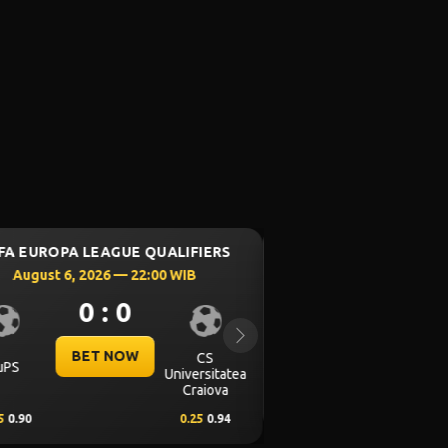
ong
Coin of Lightning
FA EUROPA LEAGUE QUALIFIERS
August 7, 2026 — 00:45 WIB
0 : 0
Next
BET NOW
AOK
Anderlecht
5
0.82
-0.75
0.95
va
Fortune Hook Boom