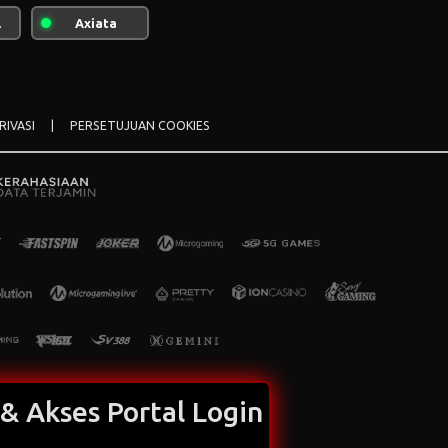
l
Axiata
RIVASI
|
PERSETUJUAN COOKIES
 Crown
Roma X Deluxe
ures 2
3 Lucky Lion
& Akses Portal Login