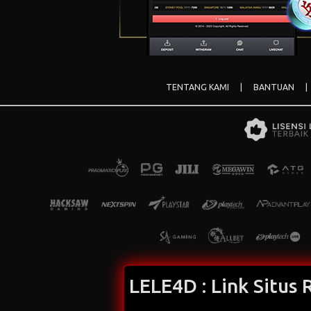
TENTANG KAMI
|
BANTUAN
|
Money Pot Deluxe
Luc
3 Witchs Lamp
Boxi
LELE4D : Link Situs