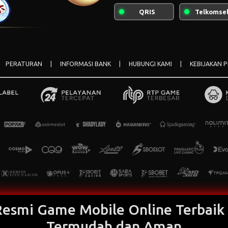
QRIS
Telkomse
PERATURAN
|
INFORMASI BANK
|
HUBUNGI KAMI
|
KEBIJAKAN P
ky Jaguar 2
Joker Coins
10 Sparkling
ng King Title
3 Coin Wild Horse
3 Coin Treas
 Resmi Game Mobile Online Terbaik 
Match
Termudah dan Aman