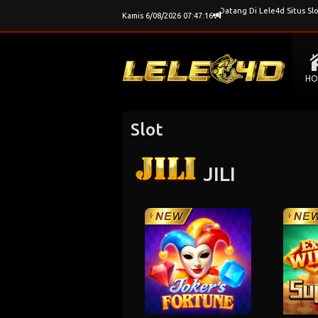
Selamat Datang Di Lele4d Situs Slot Gaco
Kamis 6/08/2026 07:47:18
HO
Slot
JILI