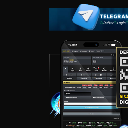
TELEGRA
Daftar
Login
Clover Coins 4x4
40 Sp
3 Lucky Baozhu
Sup