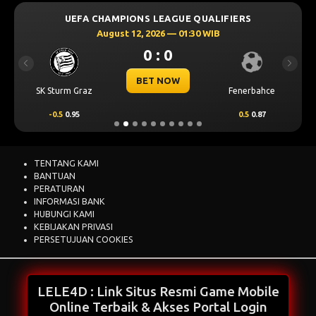
UEFA CHAMPIONS LEAGUE QUALIFIERS
August 12, 2026 — 01:30 WIB
0 : 0
Previous
Next
BET NOW
SK Sturm Graz
Fenerbahce
-0.5
0.95
0.5
0.87
TENTANG KAMI
BANTUAN
PERATURAN
INFORMASI BANK
HUBUNGI KAMI
KEBIJAKAN PRIVASI
PERSETUJUAN COOKIES
LELE4D : Link Situs Resmi Game Mobile
Online Terbaik & Akses Portal Login