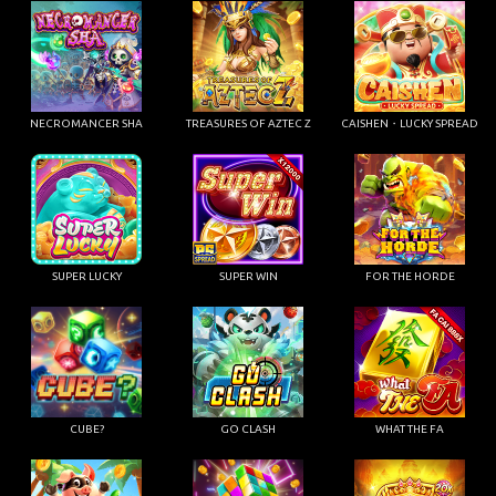
NECROMANCER SHA
TREASURES OF AZTEC Z
CAISHEN・LUCKY SPREAD
SUPER LUCKY
SUPER WIN
FOR THE HORDE
CUBE?
GO CLASH
WHAT THE FA